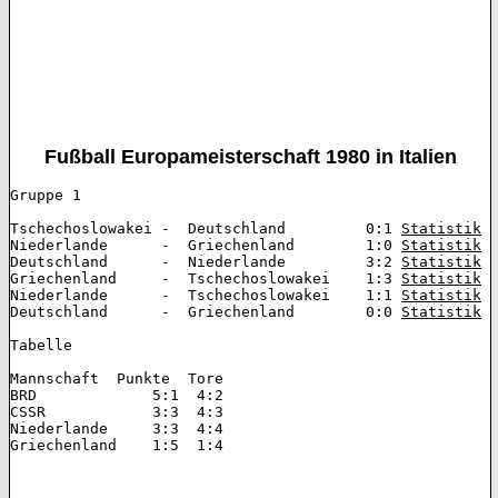
Fußball Europameisterschaft 1980 in Italien
Gruppe 1 	

Tschechoslowakei -  Deutschland		0:1 
Statistik
Niederlande  	 -  Griechenland 	1:0 
Statistik
Deutschland	 -  Niederlande  	3:2 
Statistik
Griechenland  	 -  Tschechoslowakei	1:3 
Statistik
Niederlande  	 -  Tschechoslowakei	1:1 
Statistik
Deutschland	 -  Griechenland 	0:0 
Statistik
Tabelle 

Mannschaft  Punkte  Tore  	  

BRD  		5:1  4:2  		

CSSR  		3:3  4:3  		

Niederlande  	3:3  4:4  		

Griechenland  	1:5  1:4  		
