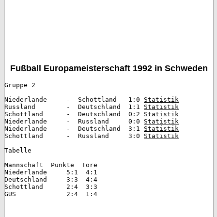
Fußball Europameisterschaft 1992 in Schweden
Gruppe 2 

Niederlande  	-  Schottland  	1:0 
Statistik
Russland	-  Deutschland  1:1 
Statistik
Schottland  	-  Deutschland  0:2 
Statistik
Niederlande  	-  Russland  	0:0 
Statistik
Niederlande  	-  Deutschland  3:1 
Statistik
Schottland  	-  Russland  	3:0 
Statistik
Tabelle 	

Mannschaft  Punkte  Tore  

Niederlande  	5:1  4:1  

Deutschland  	3:3  4:4  

Schottland  	2:4  3:3  

GUS  		2:4  1:4  
