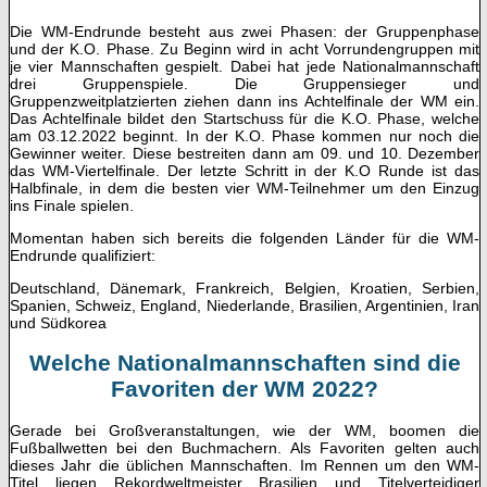
Die WM-Endrunde besteht aus zwei Phasen: der Gruppenphase
und der K.O. Phase. Zu Beginn wird in acht Vorrundengruppen mit
je vier Mannschaften gespielt. Dabei hat jede Nationalmannschaft
drei Gruppenspiele. Die Gruppensieger und
Gruppenzweitplatzierten ziehen dann ins Achtelfinale der WM ein.
Das Achtelfinale bildet den Startschuss für die K.O. Phase, welche
am 03.12.2022 beginnt. In der K.O. Phase kommen nur noch die
Gewinner weiter. Diese bestreiten dann am 09. und 10. Dezember
das WM-Viertelfinale. Der letzte Schritt in der K.O Runde ist das
Halbfinale, in dem die besten vier WM-Teilnehmer um den Einzug
ins Finale spielen.
Momentan haben sich bereits die folgenden Länder für die WM-
Endrunde qualifiziert:
Deutschland, Dänemark, Frankreich, Belgien, Kroatien, Serbien,
Spanien, Schweiz, England, Niederlande, Brasilien, Argentinien, Iran
und Südkorea
Welche Nationalmannschaften sind die
Favoriten der WM 2022?
Gerade bei Großveranstaltungen, wie der WM, boomen die
Fußballwetten bei den Buchmachern. Als Favoriten gelten auch
dieses Jahr die üblichen Mannschaften. Im Rennen um den WM-
Titel liegen Rekordweltmeister Brasilien und Titelverteidiger