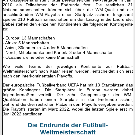
Als Gastgeberland steht Katar bereits seit der WM-Vergabe im Jahr
2010 als Teilnehmer der Endrunde fest. Die restlichen 31
Nationalmannschaften können sich über die WM-Quali und die
anschließenden WM-Playoffs einen Startplatz sichern. Insgesamt
spielen 210 Fußballmannschaften um den Einzug in die Endrunde.
Dabei stehen den einzelnen Kontinenten die folgenden Kontingente
zu:
- Europa: 13 Mannschaften
- Afrika: 5 Mannschaften
- Asien, Südamerika: 4 oder 5 Mannschaften
- Nord-, Mittelamerika und Karibik: 3 oder 4 Mannschaften
- Ozeanien: eine oder keine Mannschaft
Wie viele Teams der jeweiligen Kontinente zur Fußball-
Weltmeisterschaft nach Katar reisen werden, entscheidet sich erst
nach den interkontinentalen Playoffs.
Der europäische Fußballverband
UEFA
hat mit 13 Startplätzen das
größte Kontingent. Die Startplätze in Europa werden dabei
folgendermaßen verteilt: Die zehn Gruppensieger der WM-
Qualifikation haben einen Startplatz in der Endrunde sicher,
während die drei restlichen Plätze in den Playoffs vergeben werden.
Die Playoffs starten im März 2022, wobei die letzten Spiele erst im
Juni 2022 stattfinden.
Die Endrunde der Fußball-
Weltmeisterschaft