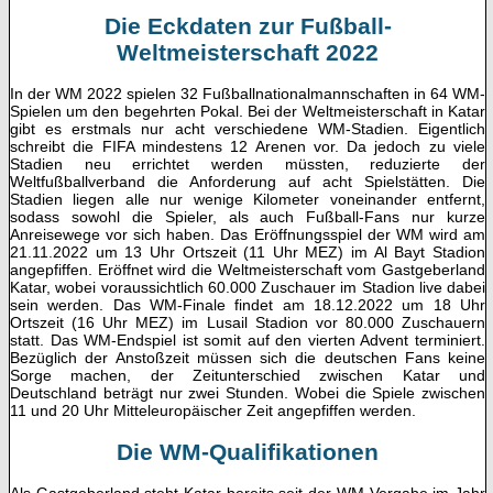
Die Eckdaten zur Fußball-
Weltmeisterschaft 2022
In der WM 2022 spielen 32 Fußballnationalmannschaften in 64 WM-
Spielen um den begehrten Pokal. Bei der Weltmeisterschaft in Katar
gibt es erstmals nur acht verschiedene WM-Stadien. Eigentlich
schreibt die FIFA mindestens 12 Arenen vor. Da jedoch zu viele
Stadien neu errichtet werden müssten, reduzierte der
Weltfußballverband die Anforderung auf acht Spielstätten. Die
Stadien liegen alle nur wenige Kilometer voneinander entfernt,
sodass sowohl die Spieler, als auch Fußball-Fans nur kurze
Anreisewege vor sich haben. Das Eröffnungsspiel der WM wird am
21.11.2022 um 13 Uhr Ortszeit (11 Uhr MEZ) im Al Bayt Stadion
angepfiffen. Eröffnet wird die Weltmeisterschaft vom Gastgeberland
Katar, wobei voraussichtlich 60.000 Zuschauer im Stadion live dabei
sein werden. Das WM-Finale findet am 18.12.2022 um 18 Uhr
Ortszeit (16 Uhr MEZ) im Lusail Stadion vor 80.000 Zuschauern
statt. Das WM-Endspiel ist somit auf den vierten Advent terminiert.
Bezüglich der Anstoßzeit müssen sich die deutschen Fans keine
Sorge machen, der Zeitunterschied zwischen Katar und
Deutschland beträgt nur zwei Stunden. Wobei die Spiele zwischen
11 und 20 Uhr Mitteleuropäischer Zeit angepfiffen werden.
Die WM-Qualifikationen